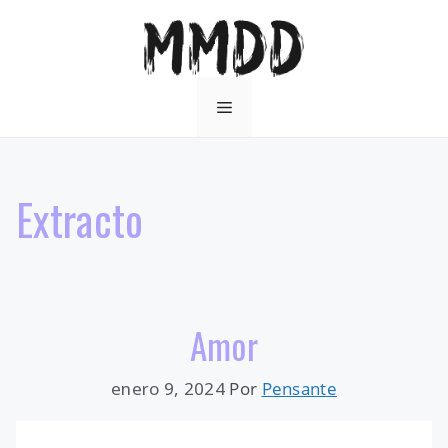
Saltar
al
contenido
Menú
Extracto
Amor
enero 9, 2024
Por
Pensante