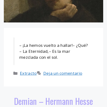
– ¡La hemos vuelto a hallar!– ¿Qué?
– La Eternidad,– Es la mar
mezclada con el sol.
Categorías
Extracto
Deja un comentario
Demian – Hermann Hesse