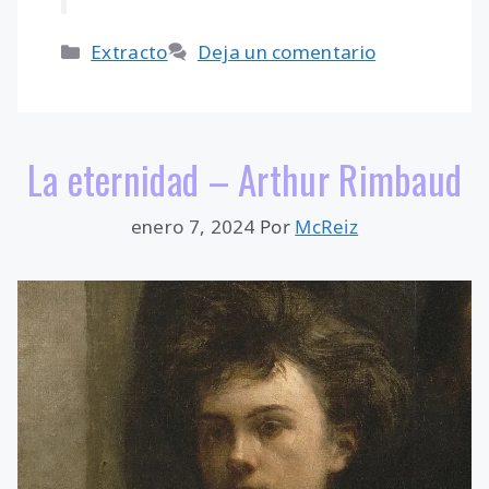
Categorías
Extracto
Deja un comentario
La eternidad – Arthur Rimbaud
enero 7, 2024
Por
McReiz