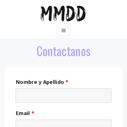
Saltar
al
contenido
Menú
Contactanos
Nombre y Apellido
*
Email
*