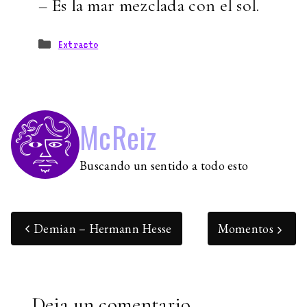
– Es la mar mezclada con el sol.
Categorías
Extracto
McReiz
Buscando un sentido a todo esto
Demian – Hermann Hesse
Momentos
Deja un comentario