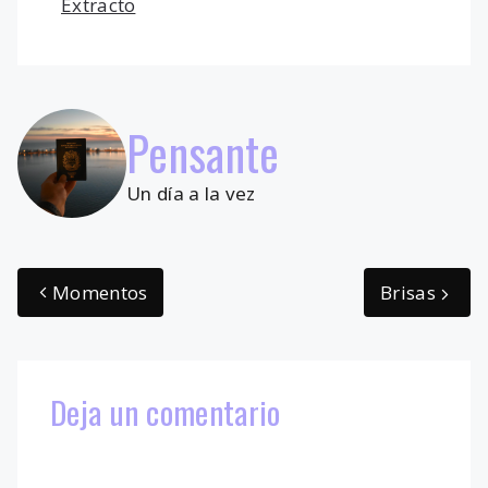
Categorías
Extracto
Pensante
Un día a la vez
Momentos
Brisas
Deja un comentario